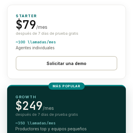
STARTER
$79
/mes
después de 7 días de prueba gratis
~100 llamadas/mes
Agentes individuales
Solicitar una demo
MÁS POPULAR
GROWTH
$249
/mes
después de 7 días de prueba gratis
~350 llamadas/mes
Productores top y equipos pequeños